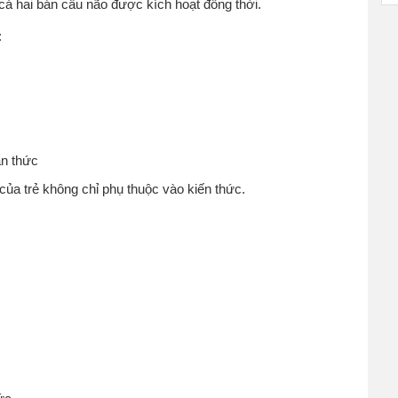
 cả hai bán cầu não được kích hoạt đồng thời.
:
ận thức
của trẻ không chỉ phụ thuộc vào kiến thức.