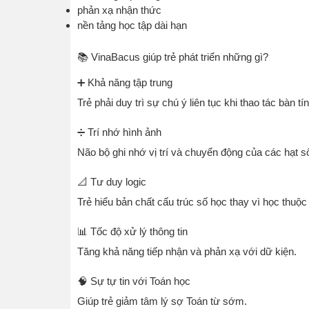
phản xạ nhận thức
nền tảng học tập dài hạn
📚 VinaBacus giúp trẻ phát triển những gì?
➕ Khả năng tập trung
Trẻ phải duy trì sự chú ý liên tục khi thao tác bàn tí
➗ Trí nhớ hình ảnh
Não bộ ghi nhớ vị trí và chuyển động của các hạt s
📐 Tư duy logic
Trẻ hiểu bản chất cấu trúc số học thay vì học thuộ
📊 Tốc độ xử lý thông tin
Tăng khả năng tiếp nhận và phản xạ với dữ kiện.
🧠 Sự tự tin với Toán học
Giúp trẻ giảm tâm lý sợ Toán từ sớm.