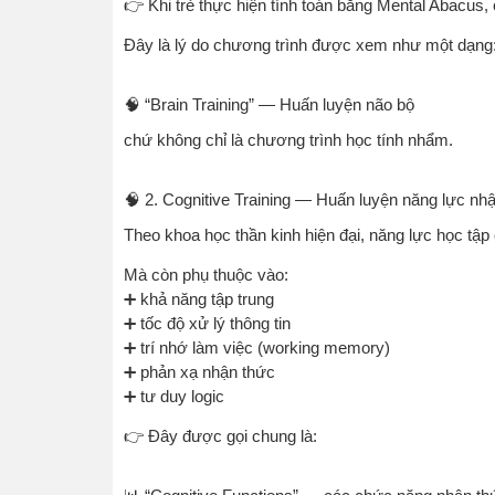
👉 Khi trẻ thực hiện tính toán bằng Mental Abacus,
Đây là lý do chương trình được xem như một dạng
🧠 “Brain Training” — Huấn luyện não bộ
chứ không chỉ là chương trình học tính nhẩm.
🧠 2. Cognitive Training — Huấn luyện năng lực nh
Theo khoa học thần kinh hiện đại, năng lực học tập 
Mà còn phụ thuộc vào:
➕ khả năng tập trung
➕ tốc độ xử lý thông tin
➕ trí nhớ làm việc (working memory)
➕ phản xạ nhận thức
➕ tư duy logic
👉 Đây được gọi chung là: