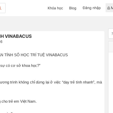
Đăng nhập
M
Khóa học
Blog
NH VINABACUS
36
N TÍNH SỐ HỌC TRÍ TUỆ VINABACUS
ật sự có cơ sở khoa học?”
hương trình không chỉ dừng lại ở việc “dạy trẻ tính nhanh”, mà
g cho trẻ em Việt Nam.