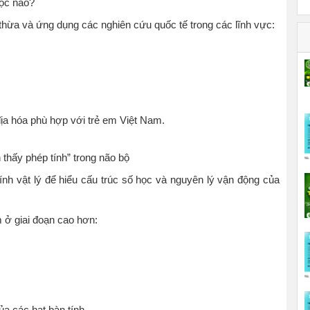
ọc nào?
 thừa và ứng dụng các nghiên cứu quốc tế trong các lĩnh vực:
ịa hóa phù hợp với trẻ em Việt Nam.
n thấy phép tính” trong não bộ
 tính vật lý để hiểu cấu trúc số học và nguyên lý vận động của
 ở giai đoạn cao hơn:
.
ủa các hạt bàn tính