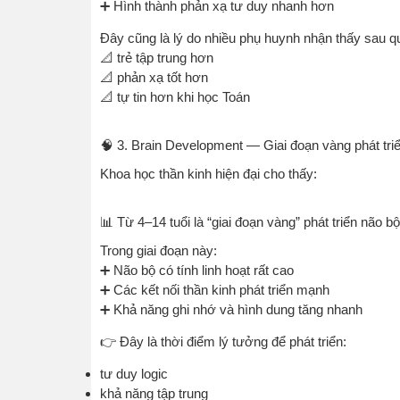
➕ Hình thành phản xạ tư duy nhanh hơn
Đây cũng là lý do nhiều phụ huynh nhận thấy sau qu
📐 trẻ tập trung hơn
📐 phản xạ tốt hơn
📐 tự tin hơn khi học Toán
🧠 3. Brain Development — Giai đoạn vàng phát tri
Khoa học thần kinh hiện đại cho thấy:
📊 Từ 4–14 tuổi là “giai đoạn vàng” phát triển não bộ
Trong giai đoạn này:
➕ Não bộ có tính linh hoạt rất cao
➕ Các kết nối thần kinh phát triển mạnh
➕ Khả năng ghi nhớ và hình dung tăng nhanh
👉 Đây là thời điểm lý tưởng để phát triển:
tư duy logic
khả năng tập trung