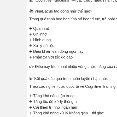
📊 “Cognitive Functions” — các chức năng nhận th
📚 VinaBacus tác động như thế nào?
Trong quá trình học bàn tính số học trí tuệ, trẻ phải 
➕ Quan sát
➕ Ghi nhớ
➕ Hình dung
➕ Xử lý số liệu
➕ Điều khiển vận động ngón tay
➕ Phản xạ với tốc độ cao
👉 Điều này kích hoạt nhiều vùng chức năng của nã
📊 Kết quả của quá trình huấn luyện nhận thức
Theo các nghiên cứu quốc tế về Cognitive Training, v
➕ Tăng khả năng tập trung
➕ Tăng tốc độ xử lý thông tin
➕ Cải thiện trí nhớ ngắn hạn
➕ Tăng khả năng xử lý không gian – thị giác