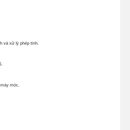
nh và xử lý phép tính.
ố.
c máy móc.