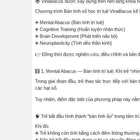
📚 VinaBacus được xây dựng trên nền tảng khoa h
Chương trình Bàn tính số học trí tuệ VinaBacus kế
➕ Mental Abacus (Bàn tính trí tuệ)
➕ Cognitive Training (Huấn luyện nhận thức)
➕ Brain Development (Phát triển não bộ)
➕ Neuroplasticity (Tính dẻo thần kinh)
👉 Đồng thời được nghiên cứu, điều chỉnh và bản đ
🧮 1. Mental Abacus — Bàn tính trí tuệ: Khi trẻ “nhì
Trong giai đoạn đầu, trẻ thao tác trực tiếp với bàn
các hạt số.
Tuy nhiên, điểm đặc biệt của phương pháp này nằm
🧠 Trẻ bắt đầu hình thành “bàn tính ảo” trong tâm trí
Khi đó:
➕ Trẻ không còn tính bằng cách đếm thông thường
➕ Não bộ bắt đầu hình dung vị trí và chuyển động c