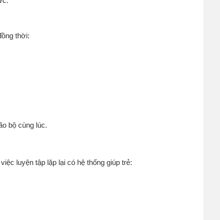
ức.
đồng thời:
o bộ cùng lúc.
iệc luyện tập lặp lại có hệ thống giúp trẻ: