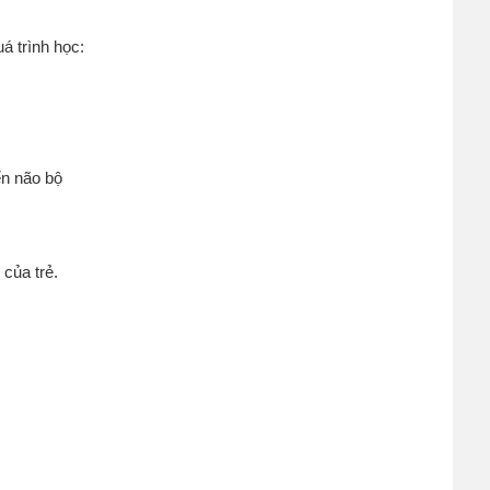
á trình học:
ển não bộ
 của trẻ.