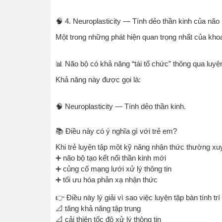
🧠 4. Neuroplasticity — Tính dẻo thần kinh của não
Một trong những phát hiện quan trọng nhất của khoa 
📊 Não bộ có khả năng “tái tổ chức” thông qua luyện
Khả năng này được gọi là:
🧠 Neuroplasticity — Tính dẻo thần kinh.
📚 Điều này có ý nghĩa gì với trẻ em?
Khi trẻ luyện tập một kỹ năng nhận thức thường xu
➕ não bộ tạo kết nối thần kinh mới
➕ củng cố mạng lưới xử lý thông tin
➕ tối ưu hóa phản xạ nhận thức
👉 Điều này lý giải vì sao việc luyện tập bàn tính trí 
📐 tăng khả năng tập trung
📐 cải thiện tốc độ xử lý thông tin