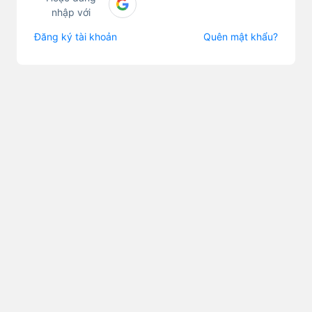
nhập với
Đăng ký tài khoản
Quên mật khẩu?