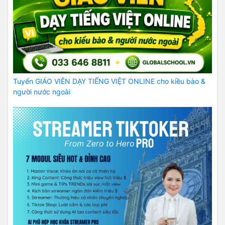
Tuyển GIÁO VIÊN DẠY TIẾNG VIỆT ONLINE cho kiều bào &
người nước ngoài