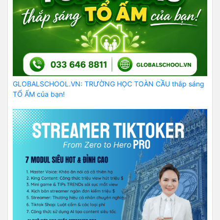
GLOBALSCHOOL.VN: TRƯỜNG HỌC TOÀN CẦU thắp sáng
TỔ ẤM của bạn!