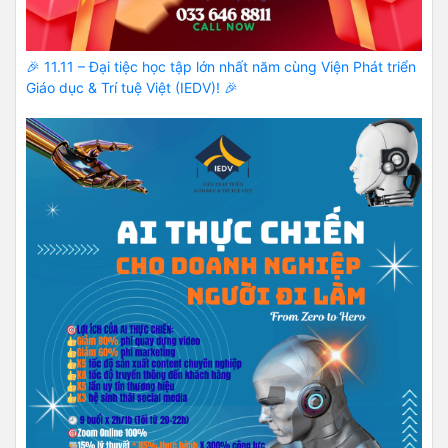
🎉 11.11 – Đại tiệc học tập lớn nhất năm cùng Viện Phát triển
Giáo dục & Trí tuệ Việt (IEDV)! 🎉