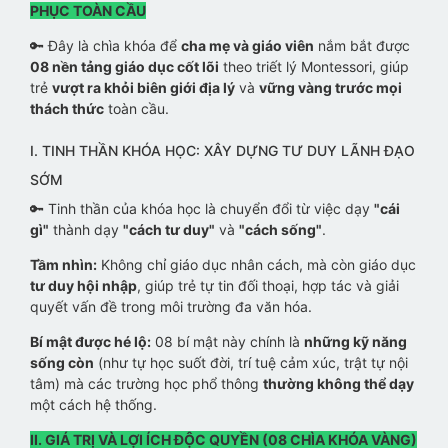
PHỤC TOÀN CẦU
🔑 Đây là chìa khóa để
cha mẹ và giáo viên
nắm bắt được
08 nền tảng giáo dục cốt lõi
theo triết lý Montessori, giúp
trẻ
vượt ra khỏi biên giới địa lý
và
vững vàng trước mọi
thách thức
toàn cầu.
I. TINH THẦN KHÓA HỌC: XÂY DỰNG TƯ DUY LÃNH ĐẠO
SỚM
🔑 Tinh thần của khóa học là chuyển đổi từ việc dạy
"cái
gì"
thành dạy
"cách tư duy"
và
"cách sống"
.
Tầm nhìn:
Không chỉ giáo dục nhân cách, mà còn giáo dục
tư duy hội nhập
, giúp trẻ tự tin đối thoại, hợp tác và giải
quyết vấn đề trong môi trường đa văn hóa.
Bí mật được hé lộ:
08 bí mật này chính là
những kỹ năng
sống còn
(như tự học suốt đời, trí tuệ cảm xúc, trật tự nội
tâm) mà các trường học phổ thông
thường không thể dạy
một cách hệ thống.
II. GIÁ TRỊ VÀ LỢI ÍCH ĐỘC QUYỀN (08 CHÌA KHÓA VÀNG)