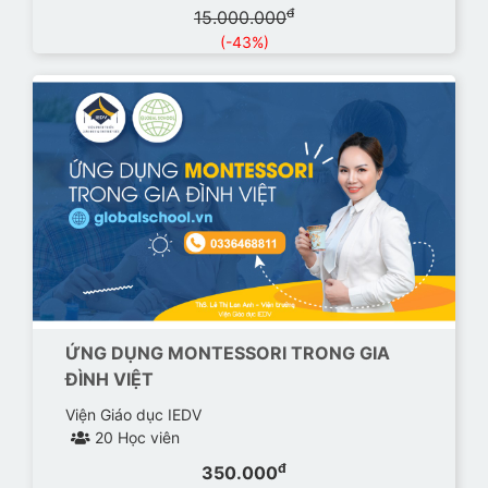
đ
15.000.000
(-43%)
ỨNG DỤNG MONTESSORI TRONG GIA
ĐÌNH VIỆT
Viện Giáo dục IEDV
20 Học viên
đ
350.000