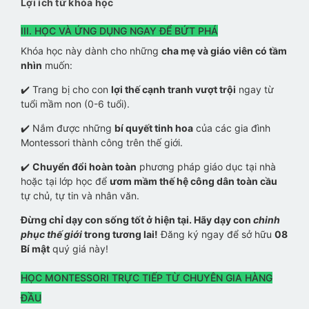
Lợi ích từ khóa học
III. HỌC VÀ ỨNG DỤNG NGAY ĐỂ BỨT PHÁ
Khóa học này dành cho những
cha mẹ và giáo viên có tầm
nhìn
muốn:
✔️ Trang bị cho con
lợi thế cạnh tranh vượt trội
ngay từ
tuổi mầm non (0-6 tuổi).
✔️ Nắm được những
bí quyết tinh hoa
của các gia đình
Montessori thành công trên thế giới.
✔️
Chuyển đổi hoàn toàn
phương pháp giáo dục tại nhà
hoặc tại lớp học để
ươm mầm thế hệ công dân toàn cầu
tự chủ, tự tin và nhân văn.
Đừng chỉ dạy con sống tốt ở hiện tại. Hãy dạy con
chinh
phục thế giới
trong tương lai!
Đăng ký ngay để sở hữu
08
Bí mật
quý giá này!
HỌC MONTESSORI TRỰC TIẾP TỪ CHUYÊN GIA HÀNG
ĐẦU