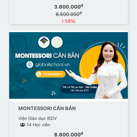
đ
3.600.000
đ
8.500.000
(-58%)
MONTESSORI CĂN BẢN
Viện Giáo dục IEDV
14 Học viên
đ
8.600.000