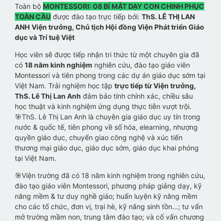
Toàn bộ
MONTESSORI: 08 BÍ MẬT DẠY CON CHINH PHỤC
TOÀN CẦU
được đào tạo trực tiếp bởi:
ThS. LÊ THỊ LAN
ANH
Viện trưởng, Chủ tịch Hội đồng Viện Phát triển Giáo
dục và Trí tuệ Việt
Học viên sẽ được tiếp nhận tri thức từ một chuyên gia đã
có
18 năm kinh nghiệm
nghiên cứu, đào tạo giáo viên
Montessori và tiên phong trong các dự án giáo dục sớm tại
Việt Nam. Trải nghiệm học tập
trực tiếp từ Viện trưởng,
ThS. Lê Thị Lan Anh
đảm bảo tính chính xác, chiều sâu
học thuật và kinh nghiệm ứng dụng thực tiễn vượt trội.
🎯ThS. Lê Thị Lan Anh là chuyên gia giáo dục uy tín trong
nước & quốc tế, tiên phong về số hóa, elearning, nhượng
quyền giáo dục, chuyển giao công nghệ và xúc tiến
thương mại giáo dục, giáo dục sớm, giáo dục khai phóng
tại Việt Nam.
🎯Viện trường đã có 18 năm kinh nghiệm trong nghiên cứu,
đào tạo giáo viên Montessori, phương pháp giảng dạy, kỹ
năng mềm & tư duy nghề giáo; huấn luyện kỹ năng mềm
cho các tổ chức, đơn vị, trại hè, kỹ năng sinh tồn…; tư vấn
mở trường mầm non, trung tâm đào tạo; và cố vấn chương