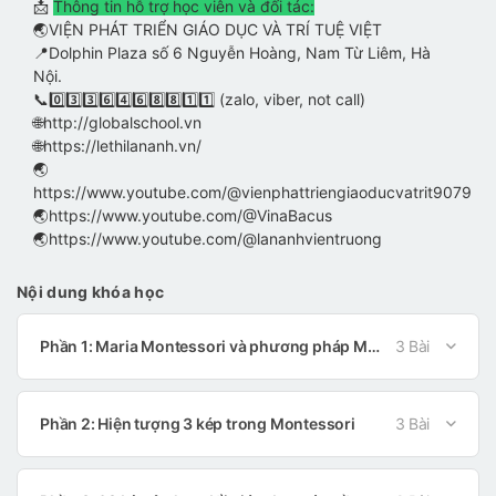
📩
Thông tin hỗ trợ học viên và đối tác:
🌏VIỆN PHÁT TRIỂN GIÁO DỤC VÀ TRÍ TUỆ VIỆT
📍Dolphin Plaza số 6 Nguyễn Hoàng, Nam Từ Liêm, Hà
Nội.
📞0️⃣3️⃣3️⃣6️⃣4️⃣6️⃣8️⃣8️⃣1️⃣1️⃣ (zalo, viber, not call)
🌐http://globalschool.vn
🌐https://lethilananh.vn/
🌏
https://www.youtube.com/@vienphattriengiaoducvatrit9079
🌏https://www.youtube.com/@VinaBacus
🌏https://www.youtube.com/@lananhvientruong
Nội dung khóa học
Phần 1: Maria Montessori và phương pháp Montessori
3 Bài
Phần 2: Hiện tượng 3 kép trong Montessori
3 Bài