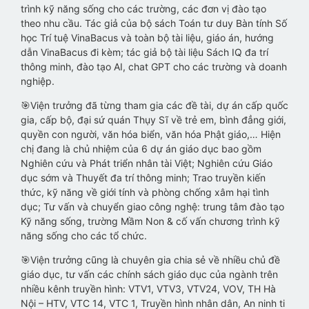
trình kỹ năng sống cho các trường, các đơn vị đào tạo
theo nhu cầu. Tác giả của bộ sách Toán tư duy Bàn tính Số
học Trí tuệ VinaBacus và toàn bộ tài liệu, giáo án, hướng
dẫn VinaBacus đi kèm; tác giả bộ tài liệu Sách IQ đa trí
thông minh, đào tạo AI, chat GPT cho các trường và doanh
nghiệp.
🎯Viện trưởng đã từng tham gia các đề tài, dự án cấp quốc
gia, cấp bộ, đại sứ quán Thụy Sĩ về trẻ em, bình đẳng giới,
quyền con người, văn hóa biển, văn hóa Phật giáo,… Hiện
chị đang là chủ nhiệm của 6 dự án giáo dục bao gồm
Nghiên cứu và Phát triển nhân tài Việt; Nghiên cứu Giáo
dục sớm và Thuyết đa trí thông minh; Trao truyền kiến
thức, kỹ năng về giới tính và phòng chống xâm hại tình
dục; Tư vấn và chuyển giao công nghệ: trung tâm đào tạo
Kỹ năng sống, trường Mầm Non & cố vấn chương trình kỹ
năng sống cho các tổ chức.
🎯Viện trưởng cũng là chuyên gia chia sẻ về nhiều chủ đề
giáo dục, tư vấn các chính sách giáo dục của ngành trên
nhiều kênh truyền hình: VTV1, VTV3, VTV24, VOV, TH Hà
Nội – HTV, VTC 14, VTC 1, Truyền hình nhân dân, An ninh ti