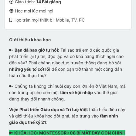
Giáo trình:
14 Bài giảng
Học mọi lúc mọi nơi
Học trên mọi thiết bị: Mobile, TV, PC
Giới thiệu khóa học
🔑
Bạn đã bao giờ tự hỏi:
Tại sao trẻ em ở các quốc gia
phát triển lại tự tin, độc lập và có khả năng thích nghi cao
đến vậy? Phải chăng giáo dục truyền thống đang bỏ sót
những yếu tố cốt lõi
để con bạn trở thành một công dân
toàn cầu thực thụ?
🔑 Chúng ta không chỉ nuôi dạy con lớn lên ở Việt Nam, mà
còn trang bị cho con một
tấm vé hội nhập
vào thế giới
đang thay đổi nhanh chóng.
Viện Phát triển Giáo dục và Trí tuệ Việt
thấu hiểu điều này
và giới thiệu khóa học đột phá, tập trung vào
tầm nhìn
giáo dục thế kỷ 21
:
🔑 KHÓA HỌC: MONTESSORI: 08 BÍ MẬT DẠY CON CHINH