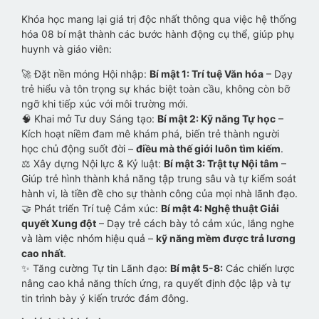
Khóa học mang lại giá trị độc nhất thông qua việc hệ thống
hóa 08 bí mật thành các bước hành động cụ thể, giúp phụ
huynh và giáo viên:
🚀 Đặt nền móng Hội nhập:
Bí mật 1: Trí tuệ Văn hóa
– Dạy
trẻ hiểu và tôn trọng sự khác biệt toàn cầu, không còn bỡ
ngỡ khi tiếp xúc với môi trường mới.
🧠 Khai mở Tư duy Sáng tạo:
Bí mật 2: Kỹ năng Tự học
–
Kích hoạt niềm đam mê khám phá, biến trẻ thành người
học chủ động suốt đời –
điều mà thế giới luôn tìm kiếm
.
⚖️ Xây dựng Nội lực & Kỷ luật:
Bí mật 3: Trật tự Nội tâm
–
Giúp trẻ hình thành khả năng tập trung sâu và tự kiểm soát
hành vi, là tiền đề cho sự thành công của mọi nhà lãnh đạo.
🤝 Phát triển Trí tuệ Cảm xúc:
Bí mật 4: Nghệ thuật Giải
quyết Xung đột
– Dạy trẻ cách bày tỏ cảm xúc, lắng nghe
và làm việc nhóm hiệu quả –
kỹ năng mềm được trả lương
cao nhất
.
✨ Tăng cường Tự tin Lãnh đạo:
Bí mật 5-8:
Các chiến lược
nâng cao khả năng thích ứng, ra quyết định độc lập và tự
tin trình bày ý kiến trước đám đông.