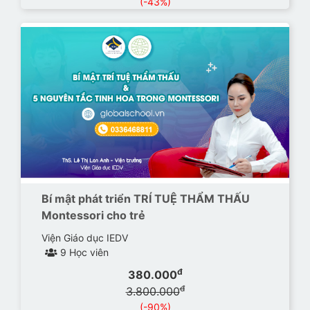
(-43%)
Bí mật phát triển TRÍ TUỆ THẨM THẤU
Montessori cho trẻ
Viện Giáo dục IEDV
9 Học viên
đ
380.000
đ
3.800.000
(-90%)