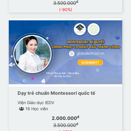
đ
3.500.000
(-90%)
Dạy trẻ chuẩn Montessori quốc tế
Viện Giáo dục IEDV
16 Học viên
đ
2.000.000
đ
3.500.000