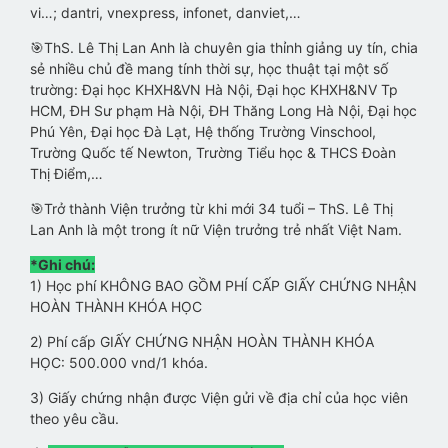
vi…; dantri, vnexpress, infonet, danviet,…
🎯ThS. Lê Thị Lan Anh là chuyên gia thỉnh giảng uy tín, chia
sẻ nhiều chủ đề mang tính thời sự, học thuật tại một số
trường: Đại học KHXH&VN Hà Nội, Đại học KHXH&NV Tp
HCM, ĐH Sư phạm Hà Nội, ĐH Thăng Long Hà Nội, Đại học
Phú Yên, Đại học Đà Lạt, Hệ thống Trường Vinschool,
Trường Quốc tế Newton, Trường Tiểu học & THCS Đoàn
Thị Điểm,…
🎯Trở thành Viện trưởng từ khi mới 34 tuổi – ThS. Lê Thị
Lan Anh là một trong ít nữ Viện trưởng trẻ nhất Việt Nam.
*Ghi chú:
1) Học phí KHÔNG BAO GỒM PHÍ CẤP GIẤY CHỨNG NHẬN
HOÀN THÀNH KHÓA HỌC
2) Phí cấp GIẤY CHỨNG NHẬN HOÀN THÀNH KHÓA
HỌC: 500.000 vnd/1 khóa.
3) Giấy chứng nhận được Viện gửi về địa chỉ của học viên
theo yêu cầu.