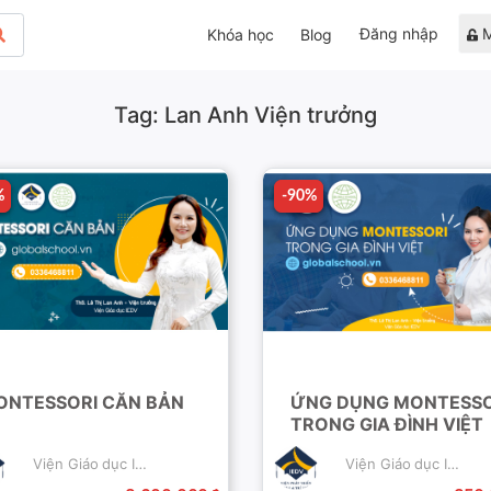
Đăng nhập
M
Khóa học
Blog
Tag: Lan Anh Viện trưởng
%
%
-90%
-90%
ONTESSORI CĂN BẢN
ỨNG DỤNG MONTESSO
TRONG GIA ĐÌNH VIỆT
Viện Giáo dục IEDV
Viện Giáo dục IEDV