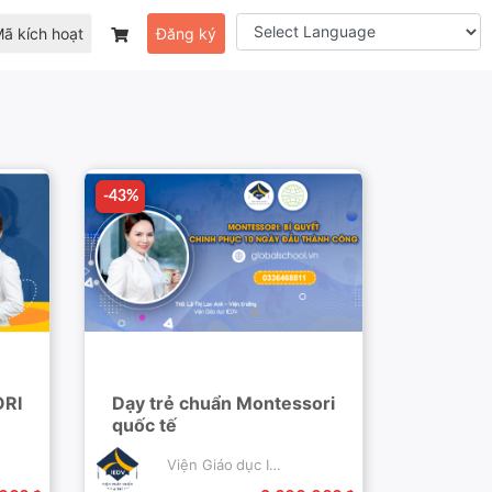
ã kích hoạt
Đăng ký
-43%
-43%
RI
Dạy trẻ chuẩn Montessori
quốc tế
Viện Giáo dục IEDV