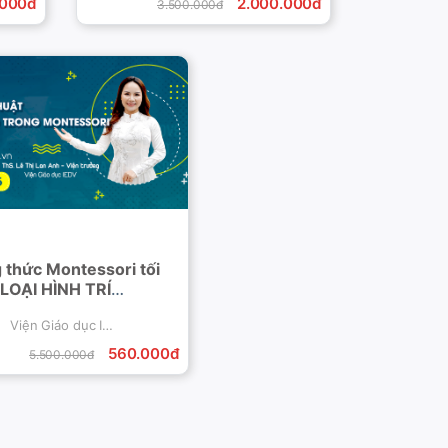
.000đ
2.000.000đ
3.500.000đ
 thức Montessori tối
 LOẠI HÌNH TRÍ
G MINH cho trẻ
Viện Giáo dục IEDV
560.000đ
5.500.000đ