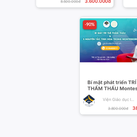
3.600.000đ
8.500.000đ
-90%
-90%
Bí mật phát triển TR
THẨM THẤU Montes
cho trẻ
Viện Giáo dục IEDV
3
3.800.000đ