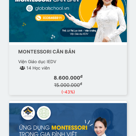
MONTESSORI CĂN BẢN
Viện Giáo dục IEDV
14 Học viên
đ
8.600.000
đ
15.000.000
(-43%)