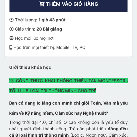
THÊM VÀO GIỎ HÀNG
Thời lượng:
1 giờ 43 phút
Giáo trình:
28 Bài giảng
Học mọi lúc mọi nơi
Học trên mọi thiết bị: Mobile, TV, PC
Giới thiệu khóa học
🚀 CÔNG THỨC KHAI PHÓNG THIÊN TÀI: MONTESSORI:
TỐI ƯU 8 LOẠI TRÍ THÔNG MINH CHO TRẺ
Bạn có đang lo lắng con mình chỉ giỏi Toán, Văn mà yếu
kém về Kỹ năng mềm, Cảm xúc hay Nghệ thuật?
Trong thời đại 4.0, chỉ số IQ cao không còn là yếu tố duy
nhất quyết định thành công. Trẻ cần phát triển
đồng đều
cả 8 loại hình trí thông minh
(Logic, Ngôn ngữ, Cảm xúc,