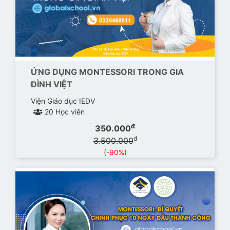
ỨNG DỤNG MONTESSORI TRONG GIA
ĐÌNH VIỆT
Viện Giáo dục IEDV
20 Học viên
đ
350.000
đ
3.500.000
(-90%)