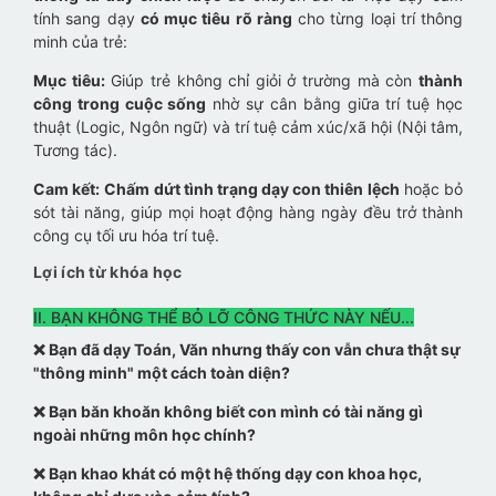
tính sang dạy
có mục tiêu rõ ràng
cho từng loại trí thông
minh của trẻ:
Mục tiêu:
Giúp trẻ không chỉ giỏi ở trường mà còn
thành
công trong cuộc sống
nhờ sự cân bằng giữa trí tuệ học
thuật (Logic, Ngôn ngữ) và trí tuệ cảm xúc/xã hội (Nội tâm,
Tương tác).
Cam kết:
Chấm dứt tình trạng dạy con thiên lệch
hoặc bỏ
sót tài năng, giúp mọi hoạt động hàng ngày đều trở thành
công cụ tối ưu hóa trí tuệ.
Lợi ích từ khóa học
II. BẠN KHÔNG THỂ BỎ LỠ CÔNG THỨC NÀY NẾU...
❌ Bạn đã dạy Toán, Văn nhưng thấy con vẫn chưa thật sự
"thông minh" một cách toàn diện?
❌ Bạn băn khoăn không biết con mình có tài năng gì
ngoài những môn học chính?
❌ Bạn khao khát có một hệ thống dạy con khoa học,