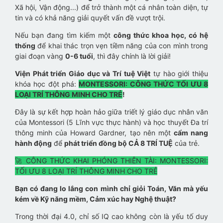
Xã hội, Vận động...) để trở thành một cá nhân toàn diện, tự
tin và có khả năng giải quyết vấn đề vượt trội.
Nếu bạn đang tìm kiếm một
công thức khoa học, có hệ
thống
để khai thác trọn vẹn tiềm năng của con mình trong
giai đoạn vàng
0-6 tuổi
, thì đây chính là lời giải!
Viện Phát triển Giáo dục và Trí tuệ Việt
tự hào giới thiệu
khóa học đột phá:
MONTESSORI: CÔNG THỨC TỐI ƯU 8
LOẠI TRÍ THÔNG MINH CHO TRẺ
!
Đây là sự kết hợp hoàn hảo giữa triết lý giáo dục nhân văn
của Montessori (5 Lĩnh vực thực hành) và học thuyết Đa trí
thông minh của Howard Gardner, tạo nên một
cẩm nang
hành động
để
phát triển đồng bộ CẢ 8 TRÍ TUỆ
của trẻ.
🚀 CÔNG THỨC KHAI PHÓNG THIÊN TÀI: MONTESSORI:
TỐI ƯU 8 LOẠI TRÍ THÔNG MINH CHO TRẺ
Bạn có đang lo lắng con mình chỉ giỏi Toán, Văn mà yếu
kém về Kỹ năng mềm, Cảm xúc hay Nghệ thuật?
Trong thời đại 4.0, chỉ số IQ cao không còn là yếu tố duy