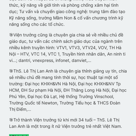
thức, kỹ năng về giới tính và phòng chống xâm hại tình
dục; Tư vấn và chuyển giao công nghệ: trung tâm đào tạo
Kỹ năng sống, trường Mầm Non & cố vấn chương trình kỹ
năng sống cho các tổ chức.
🎯Viện trưởng cũng là chuyên gia chia sẻ về nhiều chủ đề
giáo dục, tư vấn các chính sách giáo dục của ngành trên
nhiều kênh truyền hình: VTV1, VTV3, VTV24, VOV, TH Hà
Nội – HTV, VTC 14, VTC 1, Truyền hình nhân dân, An ninh ti
vi…; dantri, vnexpress, infonet, danviet,…
🎯ThS. Lê Thị Lan Anh là chuyên gia thỉnh giảng uy tín, chia
sẻ nhiều chủ đề mang tính thời sự, học thuật tại một số
trường: Đại học KHXH&VN Hà Nội, Đại học KHXH&NV Tp
HCM, ĐH Sư phạm Hà Nội, ĐH Thăng Long Hà Nội, Đại học
Phú Yên, Đại học Đà Lạt, Hệ thống Trường Vinschool,
Trường Quốc tế Newton, Trường Tiểu học & THCS Đoàn
Thị Điểm,…
🎯Trở thành Viện trưởng từ khi mới 34 tuổi – ThS. Lê Thị
Lan Anh là một trong ít nữ Viện trưởng trẻ nhất Việt Nam.