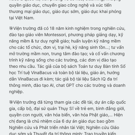
quyền giáo dục, chuyển giao công nghệ và xúc tiến
thương mại giáo dục, giáo dục sớm, giáo dục khai phóng
tại Việt Nam.
🎯Viện trường đã có 18 năm kinh nghiệm trong nghiên cứu,
đào tạo giáo viên Montessori, phương pháp giảng dạy, kỹ
năng mềm & tư duy nghề giáo; huấn luyện kỹ năng mềm
cho các tổ chức, đơn vị, trại hè, kỹ năng sinh tồn…; tư vấn
mở trường mầm non, trung tâm đào tạo; và cố vấn chương
trình kỹ năng sống cho các trường, các đơn vị đào tạo
theo nhu cầu. Tác giả của bộ sách Toán tư duy Bàn tính Số
học Trí tuệ VinaBacus và toàn bộ tài liệu, giáo án, hướng
dẫn VinaBacus đi kèm; tác giả bộ tài liệu Sách IQ đa trí
thông minh, đào tạo AI, chat GPT cho các trường và doanh
nghiệp.
🎯Viện trưởng đã từng tham gia các đề tài, dự án cấp quốc
gia, cấp bộ, đại sứ quán Thụy Sĩ về trẻ em, bình đẳng giới,
quyền con người, văn hóa biển, văn hóa Phật giáo,… Hiện
chị đang là chủ nhiệm của 6 dự án giáo dục bao gồm
Nghiên cứu và Phát triển nhân tài Việt; Nghiên cứu Giáo
dục sớm và Thuyết đa trí thông minh; Trao truyền kiến