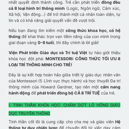
nhất quyết định thành công. Trẻ cần phát triển
đồng đều
cả 8 loại hình trí thông minh
(Logic, Ngôn ngữ, Cảm xúc,
Xã hội, Vận động...) để trở thành một cá nhân toàn diện, tự
tin và có khả năng giải quyết vấn đề vượt trội.
Nếu bạn đang tìm kiếm một
công thức khoa học, có hệ
thống
để khai thác trọn vẹn tiềm năng của con mình trong
giai đoạn vàng
0-6 tuổi
, thì đây chính là lời giải!
Viện Phát triển Giáo dục và Trí tuệ Việt
tự hào giới thiệu
khóa học đột phá:
MONTESSORI: CÔNG THỨC TỐI ƯU 8
LOẠI TRÍ THÔNG MINH CHO TRẺ!
Đây là sự kết hợp hoàn hảo giữa triết lý giáo dục nhân văn
của Montessori (5 Lĩnh vực thực hành) và học thuyết Đa trí
thông minh của Howard Gardner, tạo nên một
cẩm nang
hành động
để
phát triển đồng bộ CẢ 8 TRÍ TUỆ
của trẻ.
I. TINH THẦN KHÓA HỌC: CHẤM DỨT LỖ HỔNG GIÁO
DỤC TRUYỀN THỐNG
Tinh thần cốt lõi là cung cấp cho cha mẹ và giáo viên
Hệ
thống tư duy chiến lược
để chuyển đổi từ việc dạy cảm