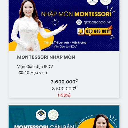
MONTESSORI NHẬP MÔN
Viện Giáo dục IEDV
10 Học viên
đ
3.600.000
đ
8.500.000
(-58%)