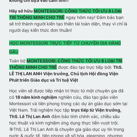
không chỉ dựa vào cảm tính?
Hãy sở hữu
MONTESSORI: CÔNG THỨC TỐI ƯU 8 LOẠI
TRÍ THÔNG MINH CHO TRẺ
ngay hôm nay! Đảm bảo bạn
sẽ trở thành người kiến tạo thiên tài toàn diện, thay vì chỉ là
người dạy kiến thức đơn thuần!
HỌC MONTESSORI TRỰC TIẾP TỪ CHUYÊN GIA HÀNG
ĐẦU
Toàn bộ
MONTESSORI: CÔNG THỨC TỐI ƯU 8 LOẠI TRÍ
THÔNG MINH CHO TRẺ
được đào tạo trực tiếp bởi:
ThS.
LÊ THỊ LAN ANH
Viện trưởng, Chủ tịch Hội đồng Viện
Phát triển Giáo dục và Trí tuệ Việt
Học viên sẽ được tiếp nhận tri thức từ một chuyên gia đã
có
18 năm kinh nghiệm
nghiên cứu, đào tạo giáo viên
Montessori và tiên phong trong các dự án giáo dục sớm tại
Việt Nam. Trải nghiệm học tập
trực tiếp từ Viện trưởng,
ThS. Lê Thị Lan Anh
đảm bảo tính chính xác, chiều sâu
học thuật và kinh nghiệm ứng dụng thực tiễn vượt trội.
🎯ThS. Lê Thị Lan Anh là chuyên gia giáo dục uy tín trong
nước & quốc tế, tiên phong về số hóa, elearning, nhượng