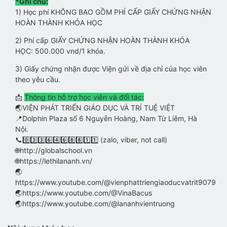
*Ghi chú:
1) Học phí KHÔNG BAO GỒM PHÍ CẤP GIẤY CHỨNG NHẬN
HOÀN THÀNH KHÓA HỌC
2) Phí cấp GIẤY CHỨNG NHẬN HOÀN THÀNH KHÓA
HỌC: 500.000 vnd/1 khóa.
3) Giấy chứng nhận được Viện gửi về địa chỉ của học viên
theo yêu cầu.
📩
Thông tin hỗ trợ học viên và đối tác:
🌏VIỆN PHÁT TRIỂN GIÁO DỤC VÀ TRÍ TUỆ VIỆT
📍Dolphin Plaza số 6 Nguyễn Hoàng, Nam Từ Liêm, Hà
Nội.
📞0️⃣3️⃣3️⃣6️⃣4️⃣6️⃣8️⃣8️⃣1️⃣1️⃣ (zalo, viber, not call)
🌐http://globalschool.vn
🌐https://lethilananh.vn/
🌏
https://www.youtube.com/@vienphattriengiaoducvatrit9079
🌏https://www.youtube.com/@VinaBacus
🌏https://www.youtube.com/@lananhvientruong