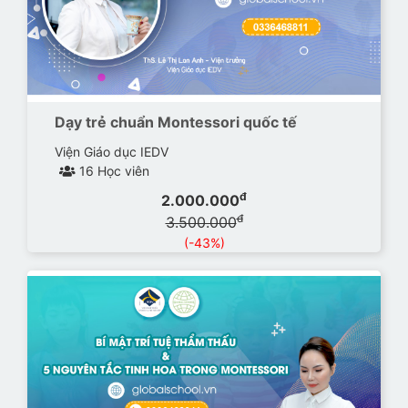
Dạy trẻ chuẩn Montessori quốc tế
Viện Giáo dục IEDV
16 Học viên
đ
2.000.000
đ
3.500.000
(-43%)