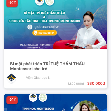
-90%
-90%
Bí mật phát triển TRÍ TUỆ THẨM THẤU
Montessori cho trẻ
Viện Giáo dục IEDV
380.000đ
3.800.000đ
-90%
-90%