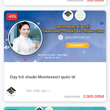
350.000đ
3.500.000đ
-43%
-43%
Dạy trẻ chuẩn Montessori quốc tế
Viện Giáo dục IEDV
2.000.000đ
3.500.000đ