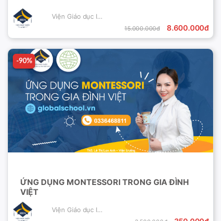
Viện Giáo dục IEDV
8.600.000đ
15.000.000đ
-90%
-90%
ỨNG DỤNG MONTESSORI TRONG GIA ĐÌNH
VIỆT
Viện Giáo dục IEDV