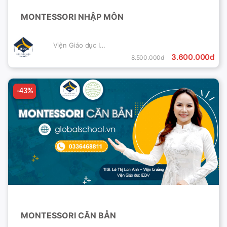
MONTESSORI NHẬP MÔN
Viện Giáo dục IEDV
3.600.000đ
8.500.000đ
-43%
-43%
MONTESSORI CĂN BẢN