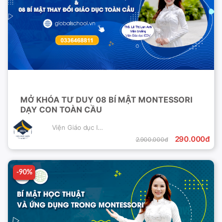
MỞ KHÓA TƯ DUY 08 BÍ MẬT MONTESSORI
DẠY CON TOÀN CẦU
Viện Giáo dục IEDV
290.000đ
2.900.000đ
-90%
-90%