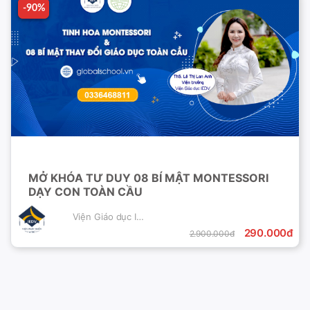
-90%
-90%
MỞ KHÓA TƯ DUY 08 BÍ MẬT MONTESSORI
DẠY CON TOÀN CẦU
Viện Giáo dục IEDV
290.000đ
2.900.000đ