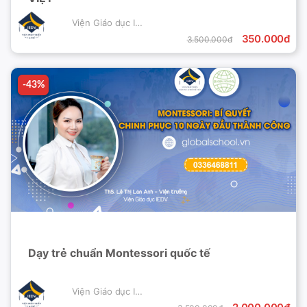
Viện Giáo dục IEDV
350.000đ
3.500.000đ
-43%
-43%
Dạy trẻ chuẩn Montessori quốc tế
Viện Giáo dục IEDV