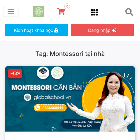
0
Kích hoạt khóa học
Đăng nhập
Tag: Montessori tại nhà
-43%
-43%