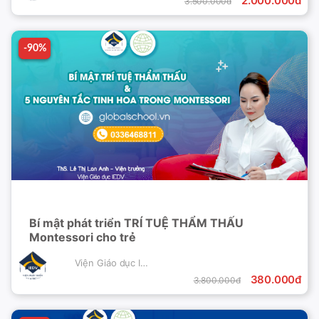
2.000.000đ
3.500.000đ
-90%
-90%
Bí mật phát triển TRÍ TUỆ THẨM THẤU
Montessori cho trẻ
Viện Giáo dục IEDV
380.000đ
3.800.000đ