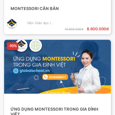
MONTESSORI CĂN BẢN
Viện Giáo dục IEDV
8.600.000đ
15.000.000đ
-90%
-90%
ỨNG DỤNG MONTESSORI TRONG GIA ĐÌNH
VIỆT