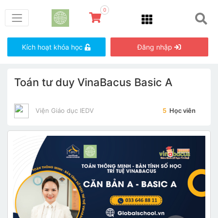
0
Kích hoạt khóa học
Đăng nhập
Toán tư duy VinaBacus Basic A
Viện Giáo dục IEDV
5
Học viên