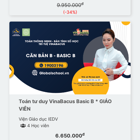
đ
9.950.000
(-34%)
Toán tư duy VinaBacus Basic B * GIÁO
VIÊN
Viện Giáo dục IEDV
4 Học viên
đ
6.650.000