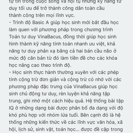
tự tin trong cuộc sống và hội tụ những kỹ năng tư
duy tối ưu để trở thành công dân toàn cầu
thành công trên mọi lĩnh vực.
- Trình độ Basic A giúp học sinh mới bắt đầu học
làm quen với phương pháp trong chương trình
Toán tư duy VinaBacus, đồng thời giúp học sinh
hình thành kỹ năng tính toán nhanh ưu việt, khả
năng tư duy phản xạ bằng cả hai bán cầu não ở
mức độ căn bản từ đó làm tiền đề cho các khóa
học nâng cao theo trình độ.
- Học sinh thực hành thường xuyên với các phép
tính cộng trừ đơn giản và cộng trừ có nhớ với các
phương pháp đặc trưng của VinaBacus giúp học
sinh chủ động tư duy, rèn luyện khả năng tập
trung, ghi nhớ một cách hiệu quả. Hệ thống bài tập
IQ ở những dạng bài được phân bổ đa dạng với độ
khó phù hợp với nhóm lứa tuổi. Bên cạnh đó là hệ
thống những kiến thức về các lĩnh vực văn hóa, xã
hội, lịch sử, sinh vật, toán học... được đề cập trong