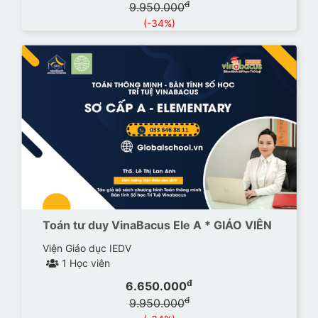
đ
9.950.000
(-34%)
Toán tư duy VinaBacus Ele A * GIÁO VIÊN
Viện Giáo dục IEDV
1 Học viên
đ
6.650.000
đ
9.950.000