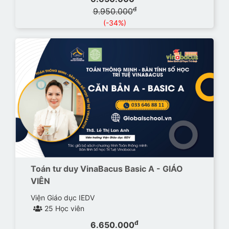
đ
9.950.000
(-34%)
Toán tư duy VinaBacus Basic A - GIÁO
VIÊN
Viện Giáo dục IEDV
25 Học viên
đ
6.650.000