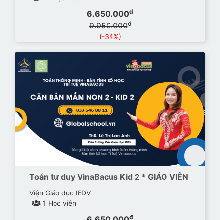
đ
6.650.000
đ
9.950.000
(-34%)
Toán tư duy VinaBacus Kid 2 * GIÁO VIÊN
Viện Giáo dục IEDV
1 Học viên
đ
6.650.000