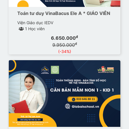
Toán tư duy VinaBacus Ele A * GIÁO VIÊN
Viện Giáo dục IEDV
1 Học viên
đ
6.650.000
đ
9.950.000
(-34%)