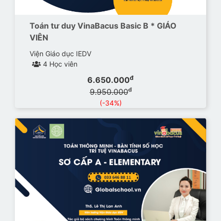
Toán tư duy VinaBacus Basic B * GIÁO
VIÊN
Viện Giáo dục IEDV
4 Học viên
đ
6.650.000
đ
9.950.000
(-34%)