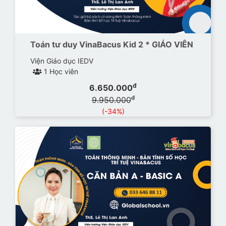
Toán tư duy VinaBacus Kid 2 * GIÁO VIÊN
Viện Giáo dục IEDV
1 Học viên
đ
6.650.000
đ
9.950.000
(-34%)