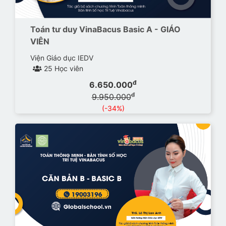
Toán tư duy VinaBacus Basic A - GIÁO
VIÊN
Viện Giáo dục IEDV
25 Học viên
đ
6.650.000
đ
9.950.000
(-34%)