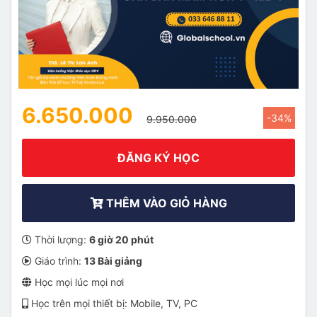
6.650.000
-34%
9.950.000
ĐĂNG KÝ HỌC
THÊM VÀO GIỎ HÀNG
Thời lượng:
6 giờ 20 phút
Giáo trình:
13 Bài giảng
Học mọi lúc mọi nơi
Học trên mọi thiết bị: Mobile, TV, PC