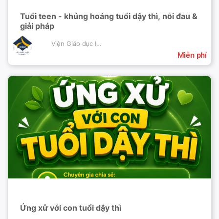
Tuổi teen - khủng hoảng tuổi dậy thì, nỗi đau &
giải pháp
Viện Giáo dục IEDV
Miễn phí
Ứng xử với con tuổi dậy thì