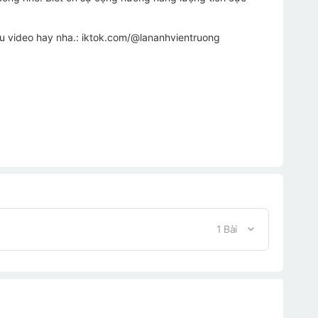
ều video hay nha.: iktok.com/@lananhvientruong
ẹ
1 Bài