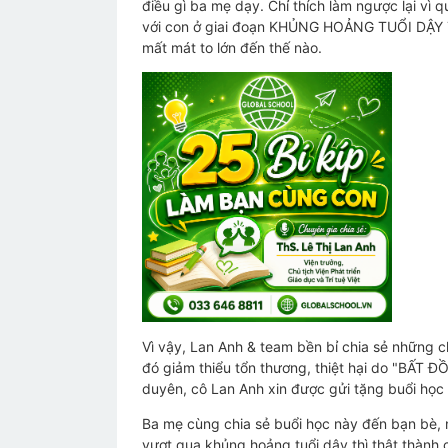
điều gì ba mẹ dạy. Chỉ thích làm ngược lại vì
với con ở giai đoạn KHỦNG HOẢNG TUỔI DẬY 
mất mát to lớn đến thế nào.
Vì vậy, Lan Anh & team bền bỉ chia sẻ những 
đó giảm thiểu tổn thương, thiệt hại do "BẤ
duyên, cô Lan Anh xin được gửi tặng buổi học
Ba mẹ cùng chia sẻ buổi học này đến bạn bè, 
vượt qua khủng hoảng tuổi dậy thì thật thành