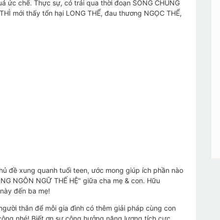
 quá ức chế. Thực sự, có trải qua thời đoạn SỐNG CHUNG
THÌ mới thấy tổn hại LONG THỂ, đau thương NGỌC THỂ,
chủ đề xung quanh tuổi teen, ước mong giúp ích phần nào
T ĐỒNG NGÔN NGỮ THẾ HỆ" giữa cha mẹ & con. Hữu
 này đến ba mẹ!
người thân để mỗi gia đình có thêm giải pháp cùng con
 công nhé! Biết ơn sự cộng hưởng năng lượng tích cực