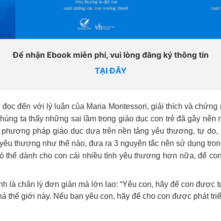
Để nhận Ebook miễn phí, vui lòng đăng ký thông tin
TẠI ĐÂY
 đọc đến
với lý luận của Maria Montessori, giải thích và chứng
chúng ta thấy những sai lầm trong giáo dục con trẻ đã gây n
n phương pháp giáo dục dựa trên nền tảng yêu thương, tự do, 
yêu thương như thế nào, đưa ra 3 nguyên tắc nên sử dụng tron
hể dành cho con cái nhiều tình yêu thương hơn nữa, để con trẻ t
ính là chân lý đơn giản mà lớn lao: “Yêu con, hãy để con được t
á thế giới này. Nếu bạn yêu con, hãy để cho con được phát tri