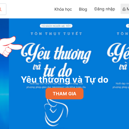
Đăng nhập
M
Khóa học
Blog
Yêu thương và Tự do
THAM GIA