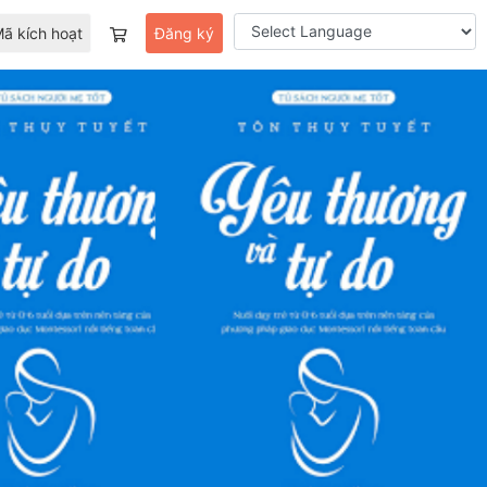
ã kích hoạt
Đăng ký