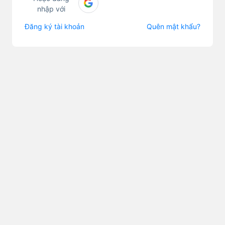
nhập với
Đăng ký tài khoản
Quên mật khẩu?