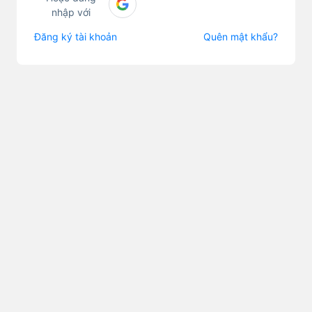
nhập với
Đăng ký tài khoản
Quên mật khẩu?