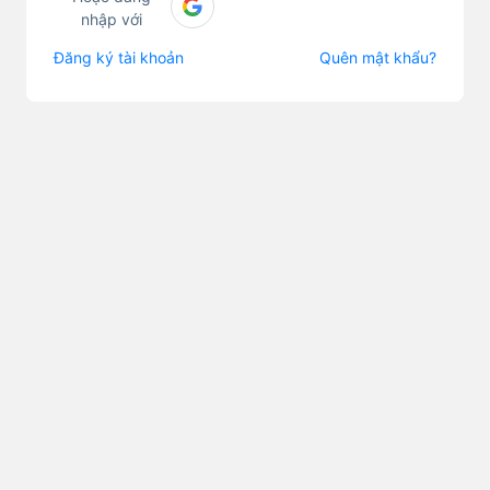
nhập với
Đăng ký tài khoản
Quên mật khẩu?