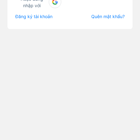
nhập với
Đăng ký tài khoản
Quên mật khẩu?