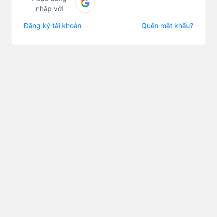
nhập với
Đăng ký tài khoản
Quên mật khẩu?