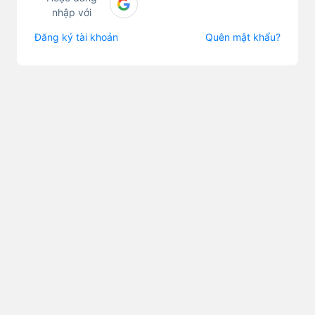
nhập với
Đăng ký tài khoản
Quên mật khẩu?