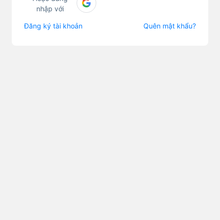
nhập với
Đăng ký tài khoản
Quên mật khẩu?