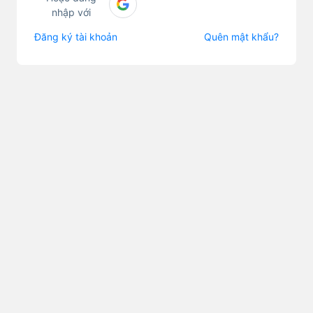
nhập với
Đăng ký tài khoản
Quên mật khẩu?