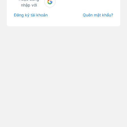
nhập với
Đăng ký tài khoản
Quên mật khẩu?